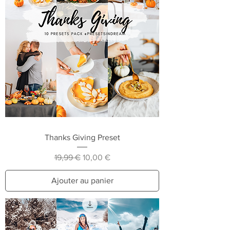
Thanks Giving Preset
Prix original
Prix promotionnel
19,99 €
10,00 €
Ajouter au panier