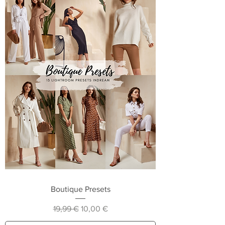
Boutique Presets
Prix original
Prix promotionnel
19,99 €
10,00 €