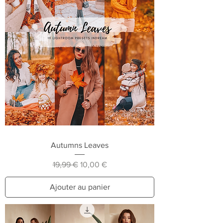
Autumns Leaves
Prix original
Prix promotionnel
19,99 €
10,00 €
Ajouter au panier