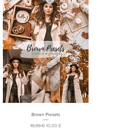
Brown Presets
Prix original
Prix promotionnel
19,99 €
10,00 €