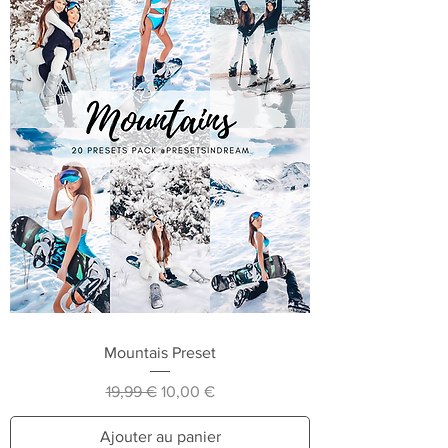
Mountais Preset
Prix original
Prix promotionnel
19,99 €
10,00 €
Ajouter au panier