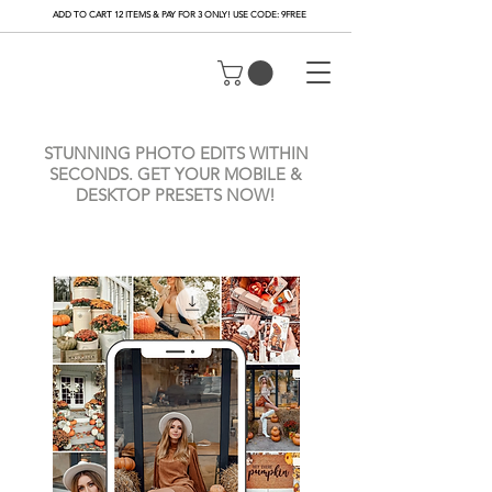
ADD TO CART 12 ITEMS & PAY FOR 3 ONLY! USE CODE: 9FREE
STUNNING PHOTO EDITS WITHIN
SECONDS. GET YOUR MOBILE &
DESKTOP PRESETS NOW!