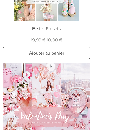
Easter Presets
Prix original
Prix promotionnel
19,99 €
10,00 €
Ajouter au panier